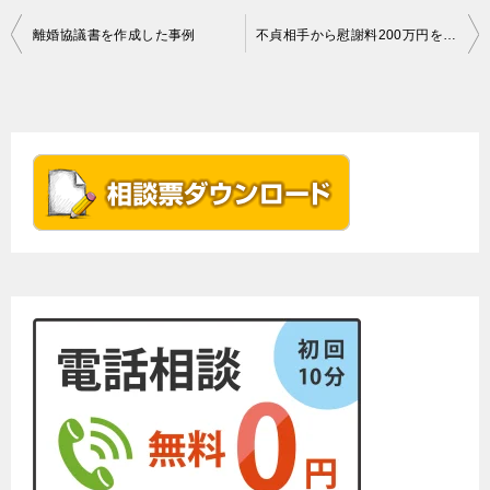
投
離婚協議書を作成した事例
不貞相手から慰謝料200万円を交渉開始から2か月以内に回収した事例
稿
ナ
ビ
ゲ
ー
シ
ョ
ン