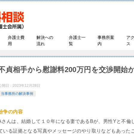
弁護士費
解決への
弁護士一
事務所案
ア
用
流れ
覧
内
ス
不貞相手から慰謝料200万円を交渉開始
公開日：
2023年12月28日
当事務所の解決事例
紛争の内容
Aさんは、結婚して１０年になる妻であるBが、男性Yと不倫
ている証拠となる写真やメッセージのやり取りなどもあったこ