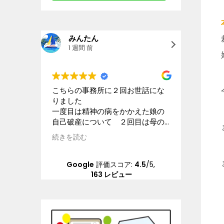
みんたん
goo
1 週間 前
2 週
こちらの事務所に２回お世話にな
星4.5と
りました
離婚及び
一度目は精神の病をかかえた娘の
などにつ
自己破産について ２回目は母の
ック、個
交通事故の賠償請求について こ
ます。大
続きを読む
続きを読
ちらの状況を理解してくださる配
きなビル
慮のある弁護士さんに本当にお世
な受付担
話になりました 大変な問題を精
分の担当
Google
評価スコア:
4.5
/5,
神的負担も軽くしていただき乗り
んは、平
163 レビュー
越えることができました 本当に
ポンスは
感謝しています
ちしてい
冷たいで
と人が変