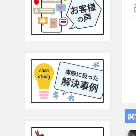
す。あま
コーの安
ンク1本
す！！そ
為につい
高いので
YouTu
るとわか
有効では
と、弁護
す。です
まとめ持
利です。チ
って文字
埼玉県民
より完全
額に対し
て完全な
拠、何を
関
自分でも
す。弁護
す。26