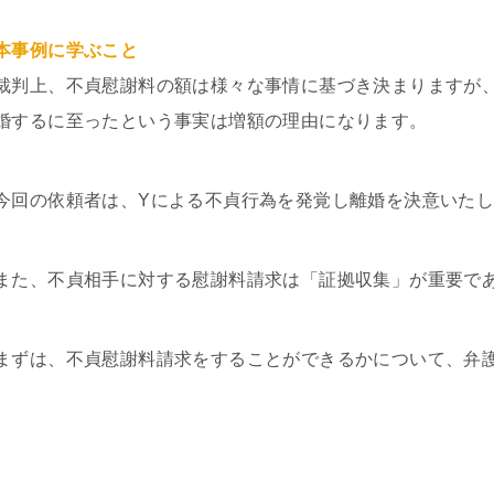
本事例に学ぶこと
gle ok
ri
裁判上、不貞慰謝料の額は様々な事情に基づき決まりますが
間 前
3 週間 前
婚するに至ったという事実は増額の理由になります。
します。
交通事故の件で遠藤さんにお世話
今回の依頼者は、Yによる不貞行為を発覚し離婚を決意いた
婚姻費用、養育費、不倫
になりました。丁寧かつ迅速に対
いて、女性の為にテクニ
応していただき、安心してお任せ
人的感想を参考にと書き
できました。LINEで気軽に連絡が
また、不貞相手に対する慰謝料請求は「証拠収集」が重要で
宮駅前から少し歩いた大
れるのも便利でした。ありがとう
む
続きを読む
の13階にあります。事務
ございました。
当はとても良いです。自
をしてもらった弁護士さ
まずは、不貞慰謝料請求をすることができるかについて、弁
栗弁護士です。LINEのレス
良いですが、沢山掛け持
るのでLINEの返信の言葉が
す。しかし、調停になる
わった様に別人になりま