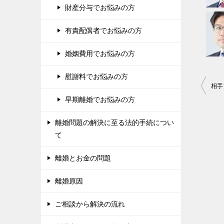
財産分与でお悩みの方
有責配偶者でお悩みの方
婚姻費用でお悩みの方
慰謝料でお悩みの方
投
稿
早期離婚でお悩みの方
ナ
離婚問題の解決に至る法的手続につい
ビ
て
ゲ
離婚とお金の問題
ー
シ
離婚原因
ョ
ご相談から解決の流れ
ン