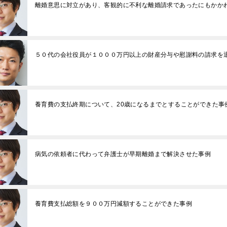
離婚意思に対立があり、客観的に不利な離婚請求であったにもかか
たです。子供の為にハー
いと断念せず、精神、不
、仕事の為に泣き寝入
の親権だけなど思わず、
をするべきです。人生は
５０代の会社役員が１０００万円以上の財産分与や慰謝料の請求を
です。丁か半かの勝負に
いと思います。あとは平
に丸投げでよいです(笑)
士事務所もいくつか当た
が、コネがない方は探す
養育費の支払終期について、20歳になるまでとすることができた事
クが必要なので、事務所
ートではなくここに書か
ました。皆様の参考にな
です。よければGood ボ
病気の依頼者に代わって弁護士が早期離婚まで解決させた事例
して上にあげてもらっ
の女性に見てもらいたい
しくお願い致します。
養育費支払総額を９００万円減額することができた事例