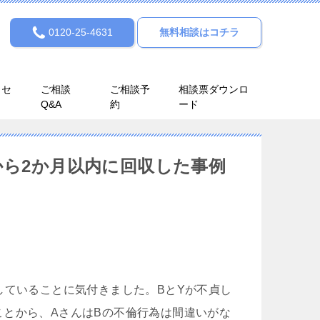
0120-25-4631
無料相談はコチラ
クセ
ご相談
ご相談予
相談票ダウンロ
Q&A
約
ード
から2か月以内に回収した事例
していることに気付きました。BとYが不貞し
とから、AさんはBの不倫行為は間違いがな