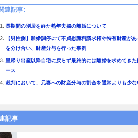
り機嫌悪そうなら、ヤオ
いかりん糖か、栄養ドリ
関連記事:
あげれば優しくなりま
して、夫の不倫、不定行
長期間の別居を経た熟年夫婦の離婚について
ては、証拠のハードルが
きちんと用意もしくは、
【男性側】離婚調停にて不貞慰謝料請求権や特有財産があ
beで｢ダンベルHERO｣を見
りやすいです。感情論は
を分け合い、財産分与を行った事例
なく完全なる証拠一択
士の力量によると思いま
里帰り出産以降自宅に戻らず最終的には離婚を求めてきた
ので文章で端的に経緯を
ース
参していくと有効かつ便
ャットGPやGemini使
裁判において、元妻への財産分与の割合を通常よりも少な
起こしを私は勧めます。
であれば、アデ○ーレさん
にいいです。支払った金
て今回の結果は私にとっ
るWinです。ただ、証
争いたいかを明確にし、
連記事
勉強する必要はありま
士に丸投げはできないで
年４月からの法改正で本当