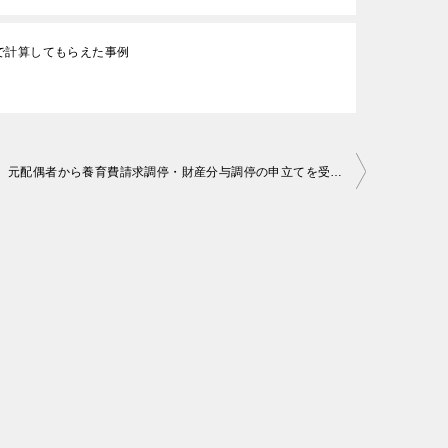
で計算してもらえた事例
離婚後に、元配偶者から養育費請求調停・財産分与調停の申立てを受け、比較的短期間（受任後、3回目の調停期日）で調停成立に至った事例