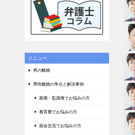
に良かっ
ドルが高
貞、金銭
り、子供
一度相談
一度きり
でてもい
栗弁護士
他の弁護
メニュー
りました
テクニッ
男の離婚
のアンケ
せて頂き
男性離婚の争点と解決事例
れば幸い
タンを押
親権・監護権でお悩みの方
て、沢山
です。宜
養育費でお悩みの方
面会交流でお悩みの方