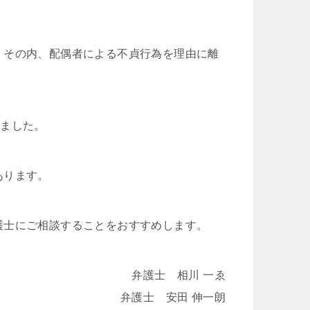
cheeboo
Iトシ
、その内、配偶者による不貞行為を理由に離
3 週間 前
1 か月 前
この度は、夫の労災で会社側との
追突事故を起こさ
しました。
示談交渉で申先生、遠藤先生に大
険で弁護士特約に
変お世話になりました。
もかかわらず自分
取
夫は高所から転落したため脳の損
した…痛みが消え
あります。
傷が激しく、理解力が低下してい
を相手保険会社に
続きを読む
続きを読む
る事から、会社側は
た為…自分の入っ
成年後見人を立てる様要求してき
相談した所こちら
ましたが、私はこの制度がどうも
フ法律事務所を紹
護士にご相談することをおすすめします。
納得出来ずご相談しました。
申先生に話を聞い
お二人の先生はわざわざ自宅に出
弁護士の先生に相
向いて下さり、夫の状態を確認し
言うか敷居が高い
弁護士 相川 一ゑ
「成年後見人を立てる必要はな
いみたいな気持ち
弁護士 安田 伸一朗
い」と判断して下さり、渋る会社
何で最初からお願