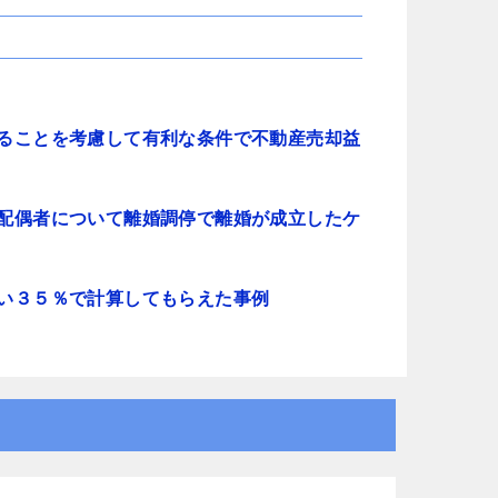
側とも粘り強く交渉して下さり、
かと後悔する程普
損害賠償金も会社側の提示よりも
て頂けました。
大幅に上乗せしていただきまし
こちらの申先生の
た。
個人対応では出な
申先生、遠藤先生には本当に感謝
を出して貰え、病
しております。
通院出来る様にな
ることを考慮して有利な条件で不動産売却益
労災でお困りの方にはぜひ
中ですが大分良く
グリーンリーフ法律事務所をお勧
す。
めします。
交通事故で弁護士
るのであれば迷わ
配偶者について離婚調停で離婚が成立したケ
士の先生にお願い
すよ。
何もないのが1番
い３５％で計算してもらえた事例
たらこちらで相談
と思います。