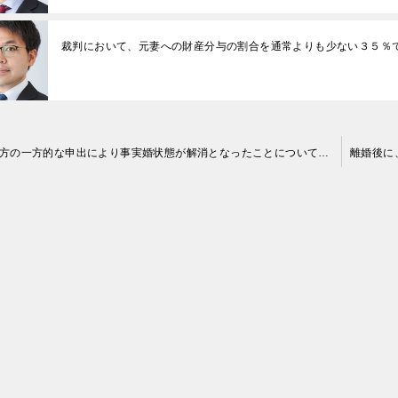
裁判において、元妻への財産分与の割合を通常よりも少ない３５％
相手方の一方的な申出により事実婚状態が解消となったことについて、裁判により相手方から解決金の支払いを受けたケース