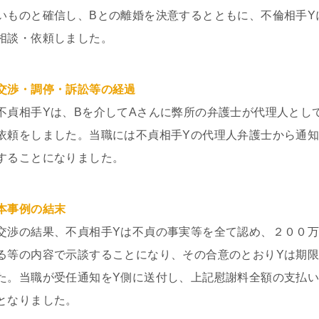
いものと確信し、Bとの離婚を決意するとともに、不倫相手Y
相談・依頼しました。
交渉・調停・訴訟等の経過
不貞相手Yは、Bを介してAさんに弊所の弁護士が代理人とし
依頼をしました。当職には不貞相手Yの代理人弁護士から通
することになりました。
本事例の結末
交渉の結果、不貞相手Yは不貞の事実等を全て認め、２００
る等の内容で示談することになり、その合意のとおりYは期
た。当職が受任通知をY側に送付し、上記慰謝料全額の支払
となりました。