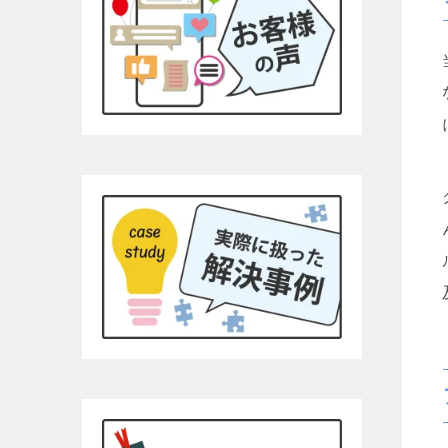
す。あま
コーの安
ンク1本
す！！そ
為につい
高いので
YouTu
るとわか
有効では
と、弁護
す。です
まとめ持
利です。チ
って文字
埼玉県民
より完全
額に対し
て完全な
拠、何を
自分でも
す。弁護
す。26