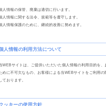
個人情報の保管、廃棄は適切に行います。
個人情報に関する法令、規範等を遵守します。
gle ok
ri
間 前
1 か月 前
個人情報保護のために、継続的改善に努めます。
します。
交通事故の件で遠藤さんにお世話
婚姻費用、養育費、不倫
になりました。丁寧かつ迅速に対
個人情報の利用方法について
いて、女性の為にテクニ
応していただき、安心してお任せ
人的感想を参考にと書き
できました。LINEで気軽に連絡が
宮駅前から少し歩いた大
れるのも便利でした。ありがとう
む
続きを読む
当WEBサイトは、ご提供いただいた個人情報の利用目的を、
の13階にあります。事務
ございました。
当はとても良いです。自
ために不可欠なもの、お客様による当WEBサイトをご利用の
をしてもらった弁護士さ
しております。
栗弁護士です。LINEのレス
良いですが、沢山掛け持
るのでLINEの返信の言葉が
す。しかし、調停になる
わった様に別人になりま
クッキーの使用方針