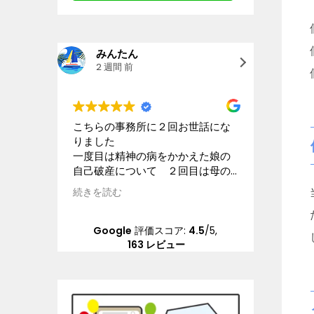
みんたん
goo
2 週間 前
2 週
こちらの事務所に２回お世話にな
星4.5と
りました
離婚及び
一度目は精神の病をかかえた娘の
などにつ
自己破産について ２回目は母の
ック、個
交通事故の賠償請求について こ
ます。大
続きを読む
続きを読
ちらの状況を理解してくださる配
きなビル
慮のある弁護士さんに本当にお世
な受付担
話になりました 大変な問題を精
分の担当
Google
評価スコア:
4.5
/5,
神的負担も軽くしていただき乗り
んは、平
163 レビュー
越えることができました 本当に
ポンスは
感謝しています
ちしてい
冷たいで
と人が変