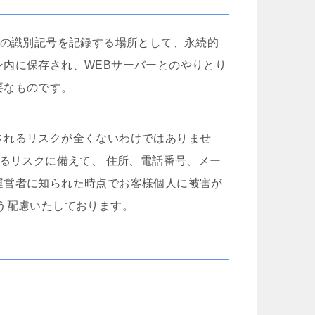
側とも粘り強く交渉して下さり、
かと後悔する程普
損害賠償金も会社側の提示よりも
て頂けました。
大幅に上乗せしていただきまし
こちらの申先生の
ーの識別記号を記録する場所として、永続的
た。
個人対応では出な
申先生、遠藤先生には本当に感謝
を出して貰え、病
内に保存され、WEBサーバーとのやりとり
しております。
通院出来る様にな
要なものです。
労災でお困りの方にはぜひ
中ですが大分良く
グリーンリーフ法律事務所をお勧
す。
めします。
交通事故で弁護士
るのであれば迷わ
されるリスクが全くないわけではありませ
士の先生にお願い
れるリスクに備えて、 住所、電話番号、メー
すよ。
何もないのが1番
運営者に知られた時点でお客様個人に被害が
たらこちらで相談
う配慮いたしております。
と思います。