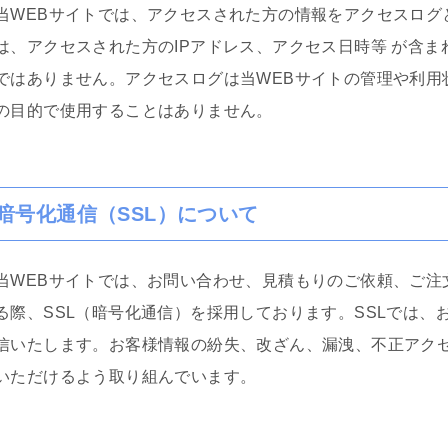
当WEBサイトでは、アクセスされた方の情報をアクセスログ
たです。子供の為にハー
いと断念せず、精神、不
は、アクセスされた方のIPアドレス、アクセス日時等 が含
、仕事の為に泣き寝入
ではありません。アクセスログは当WEBサイトの管理や利用
の親権だけなど思わず、
をするべきです。人生は
の目的で使用することはありません。
です。丁か半かの勝負に
いと思います。あとは平
に丸投げでよいです(笑)
士事務所もいくつか当た
が、コネがない方は探す
暗号化通信（SSL）について
クが必要なので、事務所
ートではなくここに書か
ました。皆様の参考にな
当WEBサイトでは、お問い合わせ、見積もりのご依頼、ご注
です。よければGood ボ
して上にあげてもらっ
る際、SSL（暗号化通信）を採用しております。SSLでは
の女性に見てもらいたい
信いたします。お客様情報の紛失、改ざん、漏洩、不正アク
しくお願い致します。
いただけるよう取り組んでいます。