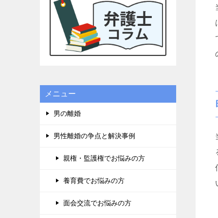
に良かっ
ドルが高
貞、金銭
り、子供
一度相談
一度きり
でてもい
栗弁護士
他の弁護
メニュー
りました
テクニッ
男の離婚
のアンケ
せて頂き
男性離婚の争点と解決事例
れば幸い
タンを押
親権・監護権でお悩みの方
て、沢山
です。宜
養育費でお悩みの方
面会交流でお悩みの方