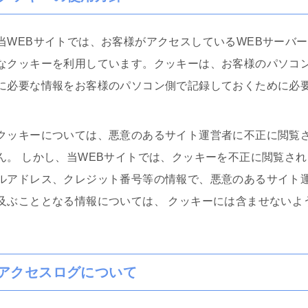
り機嫌悪そうなら、ヤオ
いかりん糖か、栄養ドリ
あげれば優しくなりま
当WEBサイトでは、お客様がアクセスしているWEBサーバ
して、夫の不倫、不定行
ては、証拠のハードルが
なクッキーを利用しています。クッキーは、お客様のパソコン
きちんと用意もしくは、
に必要な情報をお客様のパソコン側で記録しておくために必
beで｢ダンベルHERO｣を見
りやすいです。感情論は
なく完全なる証拠一択
士の力量によると思いま
クッキーについては、悪意のあるサイト運営者に不正に閲覧
ので文章で端的に経緯を
ん。 しかし、当WEBサイトでは、クッキーを不正に閲覧さ
参していくと有効かつ便
ャットGPやGemini使
ルアドレス、クレジット番号等の情報で、悪意のあるサイト
起こしを私は勧めます。
及ぶこととなる情報については、 クッキーには含ませないよ
であれば、アデ○ーレさん
にいいです。支払った金
て今回の結果は私にとっ
るWinです。ただ、証
争いたいかを明確にし、
アクセスログについて
勉強する必要はありま
士に丸投げはできないで
年４月からの法改正で本当