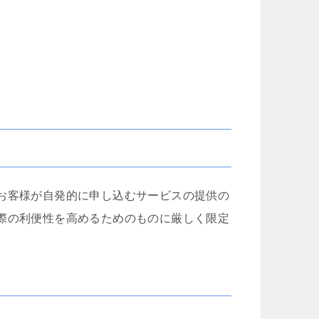
cheeboo
Iトシ
1 か月 前
1 か月 前
この度は、夫の労災で会社側との
追突事故を起こさ
示談交渉で申先生、遠藤先生に大
険で弁護士特約に
変お世話になりました。
もかかわらず自分
取
夫は高所から転落したため脳の損
した…痛みが消え
傷が激しく、理解力が低下してい
を相手保険会社に
続きを読む
続きを読む
お客様が自発的に申し込むサービスの提供の
る事から、会社側は
た為…自分の入っ
成年後見人を立てる様要求してき
相談した所こちら
際の利便性を高めるためのものに厳しく限定
ましたが、私はこの制度がどうも
フ法律事務所を紹
納得出来ずご相談しました。
申先生に話を聞い
お二人の先生はわざわざ自宅に出
弁護士の先生に相
向いて下さり、夫の状態を確認し
言うか敷居が高い
「成年後見人を立てる必要はな
いみたいな気持ち
い」と判断して下さり、渋る会社
何で最初からお願