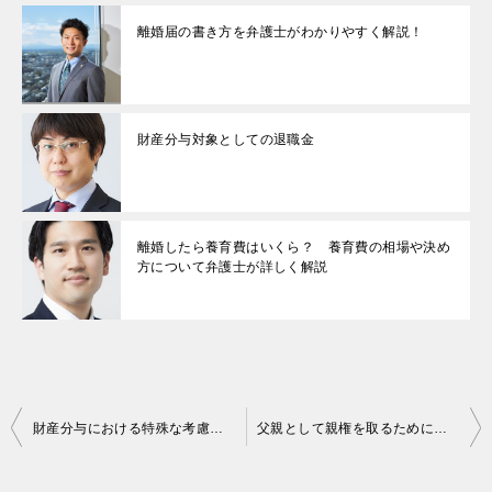
離婚届の書き方を弁護士がわかりやすく解説！
財産分与対象としての退職金
離婚したら養育費はいくら？ 養育費の相場や決め
方について弁護士が詳しく解説
投
財産分与における特殊な考慮要素
父親として親権を取るために知っておくべきこと 男性の離婚における親権・養育費・財産分与の法律知識【2026年4月民法改正対応】
稿