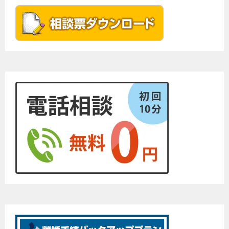
ゲ
ー
シ
ョ
ン