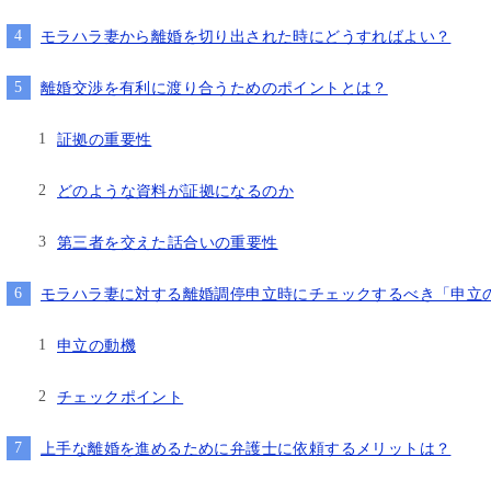
り機嫌悪そうなら、ヤオ
いかりん糖か、栄養ドリ
モラハラ妻から離婚を切り出された時にどうすればよい？
あげれば優しくなりま
して、夫の不倫、不定行
離婚交渉を有利に渡り合うためのポイントとは？
ては、証拠のハードルが
きちんと用意もしくは、
証拠の重要性
beで｢ダンベルHERO｣を見
りやすいです。感情論は
なく完全なる証拠一択
どのような資料が証拠になるのか
士の力量によると思いま
ので文章で端的に経緯を
第三者を交えた話合いの重要性
参していくと有効かつ便
ャットGPやGemini使
モラハラ妻に対する離婚調停申立時にチェックするべき「申立
起こしを私は勧めます。
であれば、アデ○ーレさん
申立の動機
にいいです。支払った金
て今回の結果は私にとっ
るWinです。ただ、証
チェックポイント
争いたいかを明確にし、
勉強する必要はありま
上手な離婚を進めるために弁護士に依頼するメリットは？
士に丸投げはできないで
年４月からの法改正で本当