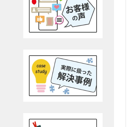
す。あま
コーの安
ンク1本
す！！そ
為につい
高いので
YouTu
るとわか
有効では
と、弁護
す。です
まとめ持
利です。チ
って文字
埼玉県民
より完全
額に対し
て完全な
拠、何を
自分でも
す。弁護
す。26