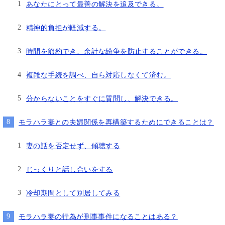
あなたにとって最善の解決を追及できる。
たです。子供の為にハー
いと断念せず、精神、不
精神的負担が軽減する。
、仕事の為に泣き寝入
の親権だけなど思わず、
をするべきです。人生は
時間を節約でき、余計な紛争を防止することができる。
です。丁か半かの勝負に
いと思います。あとは平
複雑な手続を調べ、自ら対応しなくて済む。
に丸投げでよいです(笑)
士事務所もいくつか当た
分からないことをすぐに質問し、解決できる。
が、コネがない方は探す
クが必要なので、事務所
モラハラ妻との夫婦関係を再構築するためにできることは？
ートではなくここに書か
ました。皆様の参考にな
妻の話を否定せず、傾聴する
です。よければGood ボ
して上にあげてもらっ
の女性に見てもらいたい
じっくりと話し合いをする
しくお願い致します。
冷却期間として別居してみる
モラハラ妻の行為が刑事事件になることはある？