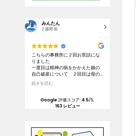
みんたん
goo
2 週間 前
2 週
こちらの事務所に２回お世話にな
星4.5と
りました
離婚及び
一度目は精神の病をかかえた娘の
などにつ
自己破産について ２回目は母の
ック、個
交通事故の賠償請求について こ
ます。大
続きを読む
続きを読
ちらの状況を理解してくださる配
きなビル
慮のある弁護士さんに本当にお世
な受付担
話になりました 大変な問題を精
分の担当
Google
評価スコア:
4.5
/5,
神的負担も軽くしていただき乗り
んは、平
163 レビュー
越えることができました 本当に
ポンスは
感謝しています
ちしてい
冷たいで
と人が変