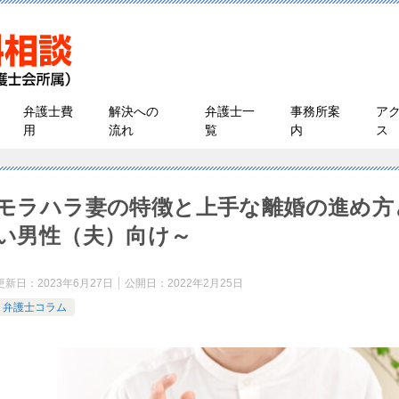
弁護士費
解決への
弁護士一
事務所案
ア
用
流れ
覧
内
ス
モラハラ妻の特徴と上手な離婚の進め方
い男性（夫）向け～
更新日：
2023年6月27日
公開日：
2022年2月25日
弁護士コラム