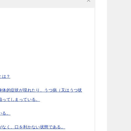
cheeboo
Iトシ
1 か月 前
1 か月 前
この度は、夫の労災で会社側との
追突事故を起こさ
示談交渉で申先生、遠藤先生に大
険で弁護士特約に
変お世話になりました。
もかかわらず自分
取
夫は高所から転落したため脳の損
した…痛みが消え
とは？
傷が激しく、理解力が低下してい
を相手保険会社に
続きを読む
続きを読む
る事から、会社側は
た為…自分の入っ
成年後見人を立てる様要求してき
相談した所こちら
身体的症状が現れたり、うつ病（又はうつ状
ましたが、私はこの制度がどうも
フ法律事務所を紹
陥ってしまっている。
納得出来ずご相談しました。
申先生に話を聞い
お二人の先生はわざわざ自宅に出
弁護士の先生に相
いる。
向いて下さり、夫の状態を確認し
言うか敷居が高い
「成年後見人を立てる必要はな
いみたいな気持ち
い」と判断して下さり、渋る会社
何で最初からお願
がなく、口を利かない状態である。