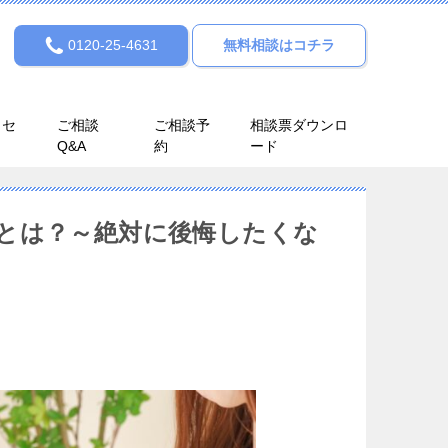
0120-25-4631
無料相談はコチラ
クセ
ご相談
ご相談予
相談票ダウンロ
Q&A
約
ード
とは？～絶対に後悔したくな