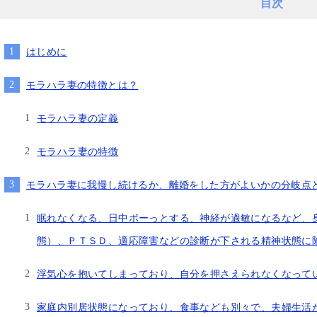
目次
はじめに
gle ok
ri
間 前
1 か月 前
モラハラ妻の特徴とは？
モラハラ妻の定義
します。
交通事故の件で遠藤さんにお世話
婚姻費用、養育費、不倫
になりました。丁寧かつ迅速に対
モラハラ妻の特徴
いて、女性の為にテクニ
応していただき、安心してお任せ
人的感想を参考にと書き
できました。LINEで気軽に連絡が
モラハラ妻に我慢し続けるか、離婚をした方がよいかの分岐点
宮駅前から少し歩いた大
れるのも便利でした。ありがとう
む
続きを読む
の13階にあります。事務
ございました。
当はとても良いです。自
眠れなくなる、日中ボーっとする、神経が過敏になるなど、
をしてもらった弁護士さ
態）、ＰＴＳＤ、適応障害などの診断が下される精神状態に
栗弁護士です。LINEのレス
良いですが、沢山掛け持
浮気心を抱いてしまっており、自分を押さえられなくなって
るのでLINEの返信の言葉が
す。しかし、調停になる
わった様に別人になりま
家庭内別居状態になっており、食事なども別々で、夫婦生活