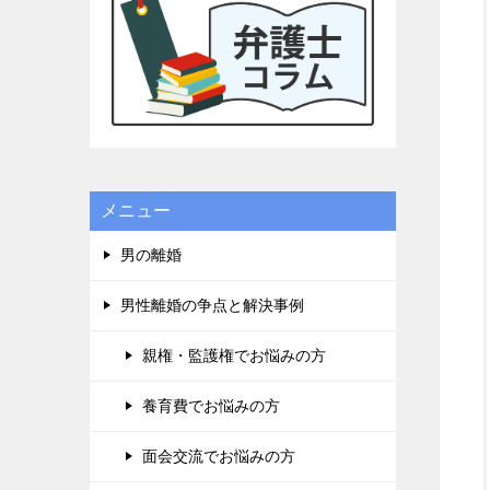
に良かっ
ドルが高
貞、金銭
り、子供
一度相談
一度きり
でてもい
栗弁護士
他の弁護
メニュー
りました
テクニッ
男の離婚
のアンケ
せて頂き
男性離婚の争点と解決事例
れば幸い
タンを押
親権・監護権でお悩みの方
て、沢山
です。宜
養育費でお悩みの方
面会交流でお悩みの方