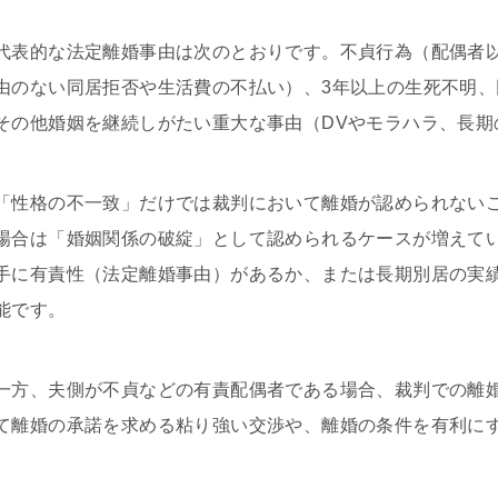
代表的な法定離婚事由は次のとおりです。不貞行為（配偶者
由のない同居拒否や生活費の不払い）、3年以上の生死不明
その他婚姻を継続しがたい重大な事由（DVやモラハラ、長期
「性格の不一致」だけでは裁判において離婚が認められない
場合は「婚姻関係の破綻」として認められるケースが増えて
手に有責性（法定離婚事由）があるか、または長期別居の実
能です。
一方、夫側が不貞などの有責配偶者である場合、裁判での離
て離婚の承諾を求める粘り強い交渉や、離婚の条件を有利に