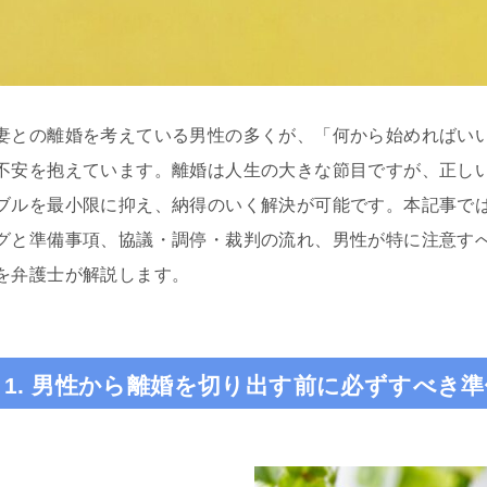
cheeboo
間 前
3 週間 前
妻との離婚を考えている男性の多くが、「何から始めればい
不安を抱えています。離婚は人生の大きな節目ですが、正し
の件で遠藤さんにお世話
この度は、夫の労災で会社側との
ブルを最小限に抑え、納得のいく解決が可能です。本記事で
した。丁寧かつ迅速に対
示談交渉で申先生、遠藤先生に大
ただき、安心してお任せ
変お世話になりました。
グと準備事項、協議・調停・裁判の流れ、男性が特に注意す
た。LINEで気軽に連絡が取
夫は高所から転落したため脳の損
を弁護士が解説します。
便利でした。ありがとう
傷が激しく、理解力が低下してい
む
続きを読む
した。
る事から、会社側は
成年後見人を立てる様要求してき
ましたが、私はこの制度がどうも
納得出来ずご相談しました。
1. 男性から離婚を切り出す前に必ずすべき準
お二人の先生はわざわざ自宅に出
向いて下さり、夫の状態を確認し
「成年後見人を立てる必要はな
い」と判断して下さり、渋る会社