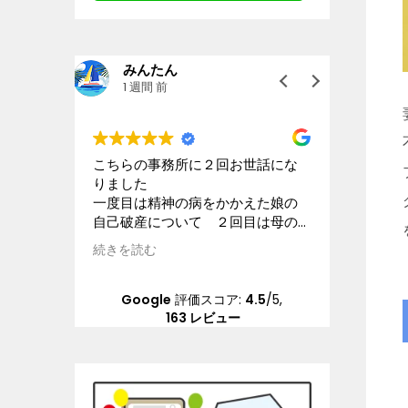
google ok
ri
2 週間 前
3 週
世話にな
星4.5とします。
交通事故
離婚及び婚姻費用、養育費、不倫
になりま
えた娘の
などについて、女性の為にテクニ
応してい
目は母の
ック、個人的感想を参考にと書き
できまし
いて こ
ます。大宮駅前から少し歩いた大
れるのも
続きを読む
続きを読
ださる配
きなビルの13階にあります。事務
ございま
当にお世
な受付担当はとても良いです。自
問題を精
分の担当をしてもらった弁護士さ
Google
評価スコア:
4.5
/5,
だき乗り
んは、平栗弁護士です。LINEのレス
163 レビュー
 本当に
ポンスは良いですが、沢山掛け持
ちしているのでLINEの返信の言葉が
冷たいです。しかし、調停になる
と人が変わった様に別人になりま