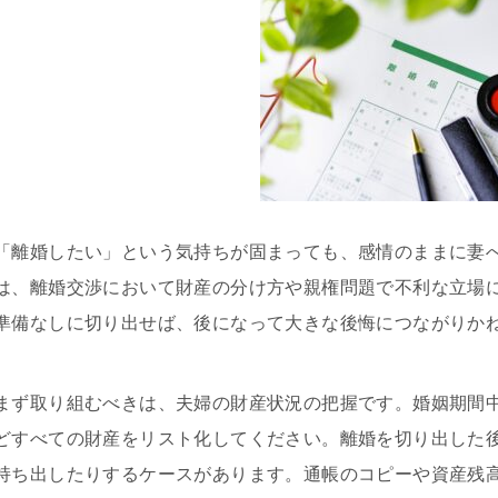
側とも粘り強く交渉して下さり、
損害賠償金も会社側の提示よりも
大幅に上乗せしていただきまし
た。
申先生、遠藤先生には本当に感謝
しております。
労災でお困りの方にはぜひ
グリーンリーフ法律事務所をお勧
めします。
「離婚したい」という気持ちが固まっても、感情のままに妻
は、離婚交渉において財産の分け方や親権問題で不利な立場
準備なしに切り出せば、後になって大きな後悔につながりか
まず取り組むべきは、夫婦の財産状況の把握です。婚姻期間
どすべての財産をリスト化してください。離婚を切り出した
持ち出したりするケースがあります。通帳のコピーや資産残