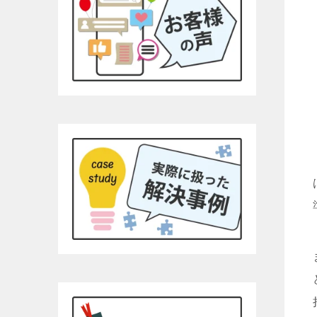
す。あまり機嫌悪そうなら、ヤオ
コーの安いかりん糖か、栄養ドリ
ンク1本あげれば優しくなりま
す！！そして、夫の不倫、不定行
為については、証拠のハードルが
高いのできちんと用意もしくは、
YouTubeで｢ダンベルHERO｣を見
るとわかりやすいです。感情論は
有効ではなく完全なる証拠一択
と、弁護士の力量によると思いま
す。ですので文章で端的に経緯を
まとめ持参していくと有効かつ便
利です。チャットGPやGemini使
って文字起こしを私は勧めます。
埼玉県民であれば、アデ○ーレさん
より完全にいいです。支払った金
額に対して今回の結果は私にとっ
て完全なるWinです。ただ、証
拠、何を争いたいかを明確にし、
自分でも勉強する必要はありま
す。弁護士に丸投げはできないで
す。26年４月からの法改正で本当