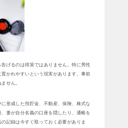
かと後悔する程普通に相談にのっ
て頂けました。
こちらの申先生のお陰で慰謝料も
個人対応では出ないであろう金額
を出して貰え、病院にも心配せず
通院出来る様になり今はまだ療養
中ですが大分良くなってきていま
す。
交通事故で弁護士特約に入ってい
るのであれば迷わず初めから弁護
士の先生にお願いした方が良いで
へ告げるのは得策ではありません。特に男性
すよ。
何もないのが1番ですが…何かあっ
に置かれやすいという現実があります。事前
たらこちらで相談させて頂けたら
ねません。
と思います。
中に形成した預貯金、不動産、保険、株式な
後、妻が自分名義の口座を隠したり、通帳を
高の記録は今すぐ取っておく必要がありま