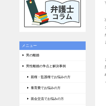
に良かったです。子供の為にハー
ドルが高いと断念せず、精神、不
貞、金銭、仕事の為に泣き寝入
り、子供の親権だけなど思わず、
一度相談をするべきです。人生は
一度きりです。丁か半かの勝負に
でてもいいと思います。あとは平
栗弁護士に丸投げでよいです(笑)
他の弁護士事務所もいくつか当た
メニュー
りましたが、コネがない方は探す
テクニックが必要なので、事務所
男の離婚
のアンケートではなくここに書か
せて頂きました。皆様の参考にな
男性離婚の争点と解決事例
れば幸いです。よければGood ボ
タンを押して上にあげてもらっ
親権・監護権でお悩みの方
て、沢山の女性に見てもらいたい
です。宜しくお願い致します。
養育費でお悩みの方
面会交流でお悩みの方