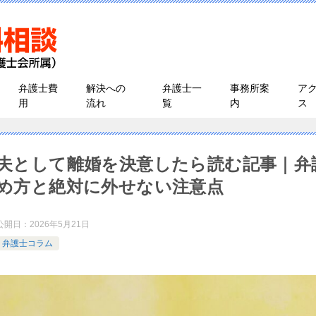
弁護士費
解決への
弁護士一
事務所案
ア
用
流れ
覧
内
ス
夫として離婚を決意したら読む記事｜弁
め方と絶対に外せない注意点
公開日：
2026年5月21日
弁護士コラム