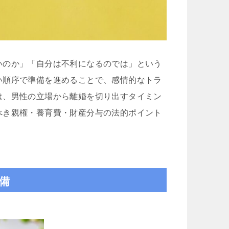
Iトシ
金子秀樹
1 か月 前
1 か月 前
いのか」「自分は不利になるのでは」という
い順序で準備を進めることで、感情的なトラ
追突事故を起こされたのですが…保
この度は、事故の
は、男性の立場から離婚を切り出すタイミン
険で弁護士特約に入っているのに
大変お世話になり
もかかわらず自分で対応していま
LINEのやり取り
べき親権・養育費・財産分与の法的ポイント
した…痛みが消えていないのに通院
も分かりやすく、
を相手保険会社に切られてしまっ
ったです。
続きを読む
続きを読む
た為…自分の入っている保険会社に
時間はかかりまし
相談した所こちらのグリーンリー
異議申立てという
フ法律事務所を紹介して頂いて、
したが無事に認定
申先生に話を聞いて貰いました。
結果で終わること
備
弁護士の先生に相談するって何と
遠藤先生が対応し
言うか敷居が高いと言うか…ためら
です。
いみたいな気持ちが有りましたが…
本当にありがとう
何で最初からお願いしなかったの