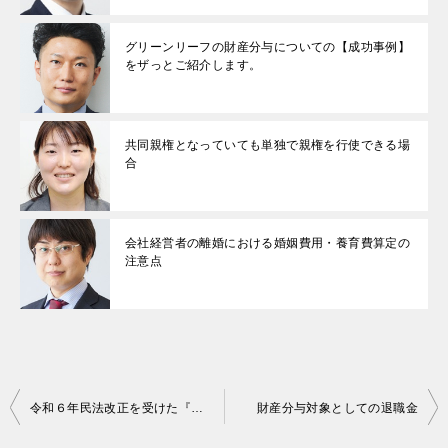
グリーンリーフの財産分与についての【成功事例】
をザっとご紹介します。
共同親権となっていても単独で親権を行使できる場
合
会社経営者の離婚における婚姻費用・養育費算定の
注意点
投
令和６年民法改正を受けた『子の利益』と親権者の考え方
財産分与対象としての退職金
稿