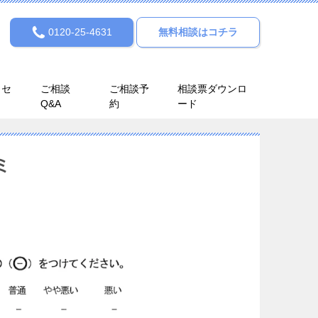
0120-25-4631
無料相談はコチラ
クセ
ご相談
ご相談予
相談票ダウンロ
Q&A
約
ード
ミ