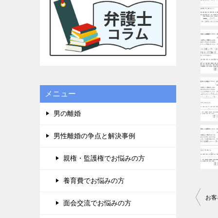
に良かっ
ドルが高
貞、金銭
り、子供
一度相談
一度きり
でてもい
栗弁護士
他の弁護
メニュー
りました
テクニッ
男の離婚
のアンケ
せて頂き
男性離婚の争点と解決事例
れば幸い
タンを押
親権・監護権でお悩みの方
て、沢山
です。宜
養育費でお悩みの方
投
お客
面会交流でお悩みの方
稿