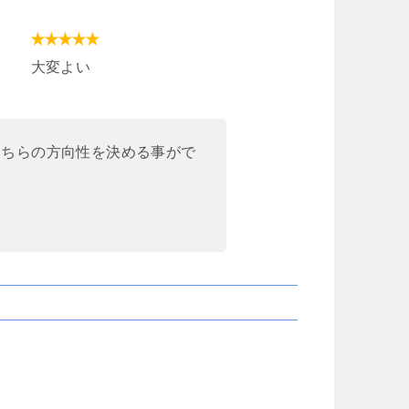
大変よい
cheeboo
Iトシ
3 週間 前
1 か月 前
こちらの方向性を決める事がで
この度は、夫の労災で会社側との
追突事故を起こさ
示談交渉で申先生、遠藤先生に大
険で弁護士特約に
変お世話になりました。
もかかわらず自分
取
夫は高所から転落したため脳の損
した…痛みが消え
傷が激しく、理解力が低下してい
を相手保険会社に
続きを読む
続きを読む
る事から、会社側は
た為…自分の入っ
成年後見人を立てる様要求してき
相談した所こちら
ましたが、私はこの制度がどうも
フ法律事務所を紹
納得出来ずご相談しました。
申先生に話を聞い
お二人の先生はわざわざ自宅に出
弁護士の先生に相
向いて下さり、夫の状態を確認し
言うか敷居が高い
「成年後見人を立てる必要はな
いみたいな気持ち
い」と判断して下さり、渋る会社
何で最初からお願