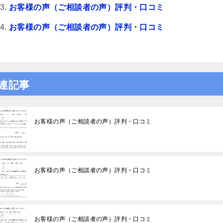
り機嫌悪そうなら、ヤオ
お客様の声（ご相談者の声）評判・口コミ
いかりん糖か、栄養ドリ
あげれば優しくなりま
お客様の声（ご相談者の声）評判・口コミ
して、夫の不倫、不定行
ては、証拠のハードルが
きちんと用意もしくは、
beで｢ダンベルHERO｣を見
りやすいです。感情論は
連記事
なく完全なる証拠一択
士の力量によると思いま
ので文章で端的に経緯を
参していくと有効かつ便
お客様の声（ご相談者の声）評判・口コミ
ャットGPやGemini使
起こしを私は勧めます。
であれば、アデ○ーレさん
にいいです。支払った金
て今回の結果は私にとっ
お客様の声（ご相談者の声）評判・口コミ
るWinです。ただ、証
争いたいかを明確にし、
勉強する必要はありま
士に丸投げはできないで
お客様の声（ご相談者の声）評判・口コミ
年４月からの法改正で本当