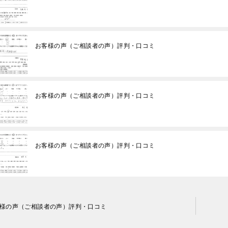
たです。子供の為にハー
いと断念せず、精神、不
、仕事の為に泣き寝入
の親権だけなど思わず、
お客様の声（ご相談者の声）評判・口コミ
をするべきです。人生は
です。丁か半かの勝負に
いと思います。あとは平
に丸投げでよいです(笑)
士事務所もいくつか当た
お客様の声（ご相談者の声）評判・口コミ
が、コネがない方は探す
クが必要なので、事務所
ートではなくここに書か
ました。皆様の参考にな
お客様の声（ご相談者の声）評判・口コミ
です。よければGood ボ
して上にあげてもらっ
の女性に見てもらいたい
しくお願い致します。
様の声（ご相談者の声）評判・口コミ