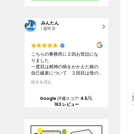
みんたん
goo
1 週間 前
2 週
こちらの事務所に２回お世話にな
星4.5と
りました
離婚及び
一度目は精神の病をかかえた娘の
などにつ
自己破産について ２回目は母の
ック、個
交通事故の賠償請求について こ
ます。大
続きを読む
続きを読
ちらの状況を理解してくださる配
きなビル
慮のある弁護士さんに本当にお世
な受付担
話になりました 大変な問題を精
分の担当
Google
評価スコア:
4.5
/5,
神的負担も軽くしていただき乗り
んは、平
163 レビュー
越えることができました 本当に
ポンスは
感謝しています
ちしてい
冷たいで
と人が変