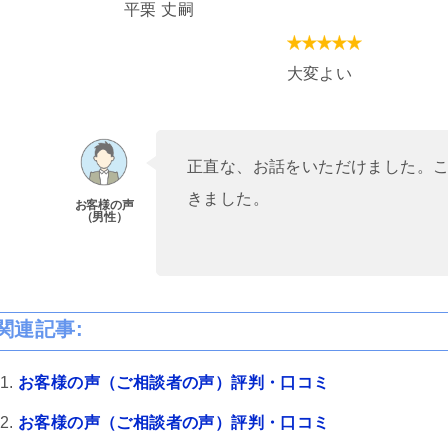
平栗 丈嗣
大変よい
gle ok
ri
間 前
3 週間 前
正直な、お話をいただけました。
します。
交通事故の件で遠藤さんにお世話
きました。
婚姻費用、養育費、不倫
になりました。丁寧かつ迅速に対
いて、女性の為にテクニ
応していただき、安心してお任せ
人的感想を参考にと書き
できました。LINEで気軽に連絡が
宮駅前から少し歩いた大
れるのも便利でした。ありがとう
む
続きを読む
の13階にあります。事務
ございました。
当はとても良いです。自
をしてもらった弁護士さ
関連記事:
栗弁護士です。LINEのレス
良いですが、沢山掛け持
お客様の声（ご相談者の声）評判・口コミ
るのでLINEの返信の言葉が
す。しかし、調停になる
お客様の声（ご相談者の声）評判・口コミ
わった様に別人になりま