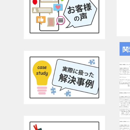
す。あま
コーの安
ンク1本
す！！そ
為につい
高いので
YouTu
るとわか
関
有効では
と、弁護
す。です
まとめ持
利です。チ
って文字
埼玉県民
より完全
額に対し
て完全な
拠、何を
自分でも
す。弁護
す。26