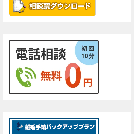
ー
シ
ョ
ン