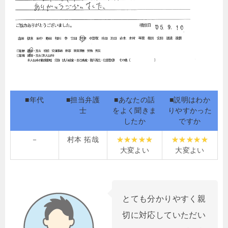
■年代
■担当弁護
■あなたの話
■説明はわか
士
をよく聞きま
りやすかった
したか
ですか
－
村本 拓哉
大変よい
大変よい
とても分かりやすく親
切に対応していただい