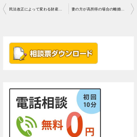
投
民法改正によって変わる財産分与
妻の方が高所得の場合の離婚事件の進め方
稿
ナ
ビ
ゲ
ー
シ
ョ
ン