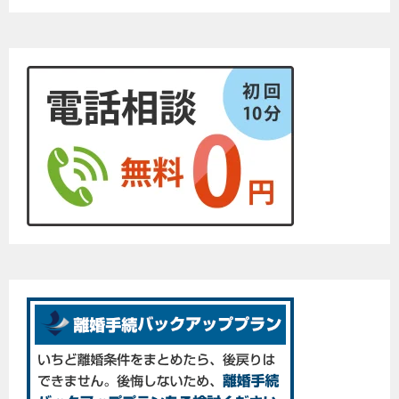
シ
ョ
ン