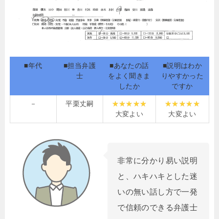
■年代
■担当弁護
■あなたの話
■説明はわか
士
をよく聞きま
りやすかった
したか
ですか
－
平栗丈嗣
大変よい
大変よい
非常に分かり易い説明
と、ハキハキとした迷
いの無い話し方で一発
で信頼のできる弁護士