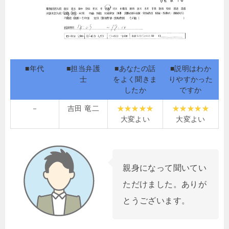
■年代
■担当弁護
■あなたの話
■説明はわか
士
をよく聞きま
りやすかった
したか
ですか
－
吉田 竜二
大変よい
大変よい
親身になって聞いてい
ただけました。ありが
とうございます。