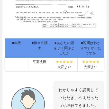
■年代
■担当弁護
■あなたの話
■説明はわか
士
をよく聞きま
りやすかった
したか
ですか
－
平栗丈嗣
大変よい
大変よい
わかりやすく説明して
いただき、不明だった
点が理解できました。