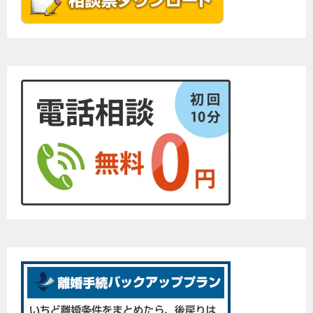
ー
シ
ョ
ン