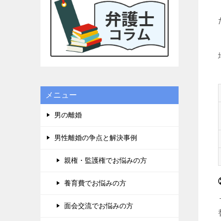
に良かっ
ドルが高
貞、金銭
り、子供
一度相談
一度きり
でてもい
栗弁護士
他の弁護
メニュー
りました
テクニッ
男の離婚
のアンケ
せて頂き
男性離婚の争点と解決事例
れば幸い
タンを押
親権・監護権でお悩みの方
て、沢山
です。宜
養育費でお悩みの方
面会交流でお悩みの方