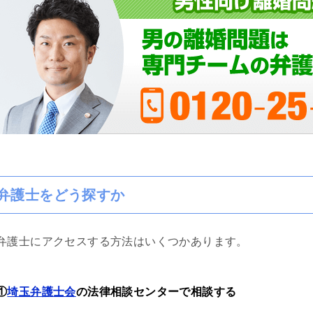
り機嫌悪そうなら、ヤオ
いかりん糖か、栄養ドリ
あげれば優しくなりま
して、夫の不倫、不定行
ては、証拠のハードルが
きちんと用意もしくは、
beで｢ダンベルHERO｣を見
りやすいです。感情論は
なく完全なる証拠一択
士の力量によると思いま
ので文章で端的に経緯を
参していくと有効かつ便
ャットGPやGemini使
起こしを私は勧めます。
弁護士をどう探すか
であれば、アデ○ーレさん
にいいです。支払った金
て今回の結果は私にとっ
弁護士にアクセスする方法はいくつかあります。
るWinです。ただ、証
争いたいかを明確にし、
勉強する必要はありま
①
埼玉弁護士会
の法律相談センターで相談する
士に丸投げはできないで
年４月からの法改正で本当