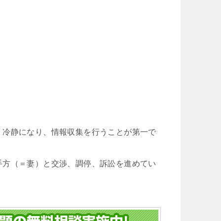
cheeboo
Iトシ
1 か月 前
1 か月 前
この度は、夫の労災で会社側との
追突事故を起こさ
示談交渉で申先生、遠藤先生に大
険で弁護士特約に
変お世話になりました。
もかかわらず自分
取
夫は高所から転落したため脳の損
した…痛みが消え
傷が激しく、理解力が低下してい
を相手保険会社に
、冷静になり、情報収集を行うことが第一で
続きを読む
続きを読む
る事から、会社側は
た為…自分の入っ
成年後見人を立てる様要求してき
相談した所こちら
ましたが、私はこの制度がどうも
フ法律事務所を紹
手方（＝妻）と交渉、調停、訴訟を進めてい
納得出来ずご相談しました。
申先生に話を聞い
お二人の先生はわざわざ自宅に出
弁護士の先生に相
向いて下さり、夫の状態を確認し
言うか敷居が高い
「成年後見人を立てる必要はな
いみたいな気持ち
い」と判断して下さり、渋る会社
何で最初からお願