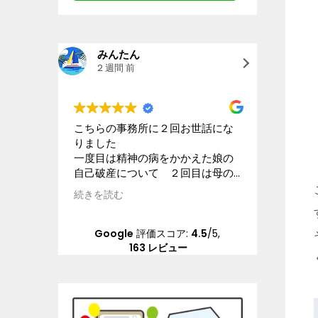
みんたん
goo
2 週間 前
2 週
こちらの事務所に２回お世話にな
星4.5と
りました
離婚及び
一度目は精神の病をかかえた娘の
などにつ
自己破産について ２回目は母の
ック、個
交通事故の賠償請求について こ
ます。大
続きを読む
続きを読
ちらの状況を理解してくださる配
きなビル
慮のある弁護士さんに本当にお世
な受付担
話になりました 大変な問題を精
分の担当
Google
評価スコア:
4.5
/5,
神的負担も軽くしていただき乗り
んは、平
163 レビュー
越えることができました 本当に
ポンスは
感謝しています
ちしてい
冷たいで
と人が変