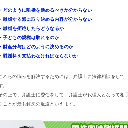
・どのように離婚を進めるべきか分からない
・離婚する際に取り決める内容が分からない
gle ok
ri
間 前
1 か月 前
・離婚を拒絶したらどうなるか
・子どもの親権は取れるのか
・財産分与はどのように決めるのか
します。
交通事故の件で遠藤さんにお世話
・慰謝料を支払わなければならないか
婚姻費用、養育費、不倫
になりました。丁寧かつ迅速に対
いて、女性の為にテクニ
応していただき、安心してお任せ
人的感想を参考にと書き
できました。LINEで気軽に連絡が
宮駅前から少し歩いた大
れるのも便利でした。ありがとう
これらの悩みを解決するためには、弁護士に法律相談をして
む
続きを読む
の13階にあります。事務
ございました。
す。
当はとても良いです。自
をしてもらった弁護士さ
その上で、弁護士に委任をして、弁護士が代理人となって相
栗弁護士です。LINEのレス
くことが最も解決の近道といえます。
良いですが、沢山掛け持
るのでLINEの返信の言葉が
す。しかし、調停になる
わった様に別人になりま