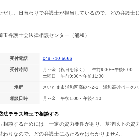
たです。子供の為にハー
いと断念せず、精神、不
ただし、日替わりで弁護士が担当しているので、どの弁護士
、仕事の為に泣き寝入
の親権だけなど思わず、
をするべきです。人生は
埼玉弁護士会法律相談センター（浦和）
です。丁か半かの勝負に
いと思います。あとは平
に丸投げでよいです(笑)
士事務所もいくつか当た
受付電話
048-710-5666
が、コネがない方は探す
受付時間
月～金（祝日を除く） 午前9:00〜午後5:00
クが必要なので、事務所
土曜日 午前9:30〜午前11:30
ートではなくここに書か
ました。皆様の参考にな
場所
さいたま市浦和区高砂4-2-1 浦和高砂パーク
です。よければGood ボ
して上にあげてもらっ
相談日時
月～金 午後1:00～午後4:10
の女性に見てもらいたい
しくお願い致します。
②法テラス埼玉で相談する
→相談するためには、一定の資力要件があり、基準以下の資
替わりなので、どの弁護士にあたるかはわかりません。