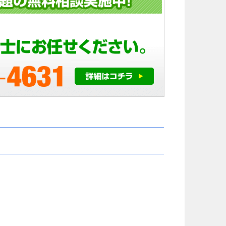
側とも粘り強く交渉して下さり、
かと後悔する程普
損害賠償金も会社側の提示よりも
て頂けました。
大幅に上乗せしていただきまし
こちらの申先生の
た。
個人対応では出な
申先生、遠藤先生には本当に感謝
を出して貰え、病
しております。
通院出来る様にな
労災でお困りの方にはぜひ
中ですが大分良く
グリーンリーフ法律事務所をお勧
す。
めします。
交通事故で弁護士
るのであれば迷わ
士の先生にお願い
すよ。
何もないのが1番
たらこちらで相談
と思います。