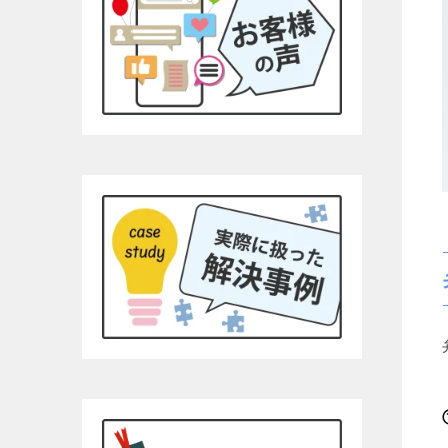
す。あま
コーの安
ンク1本
す！！そ
為につい
高いので
YouTu
るとわか
有効では
と、弁護
す。です
まとめ持
利です。チ
って文字
埼玉県民
より完全
額に対し
て完全な
拠、何を
自分でも
す。弁護
す。26